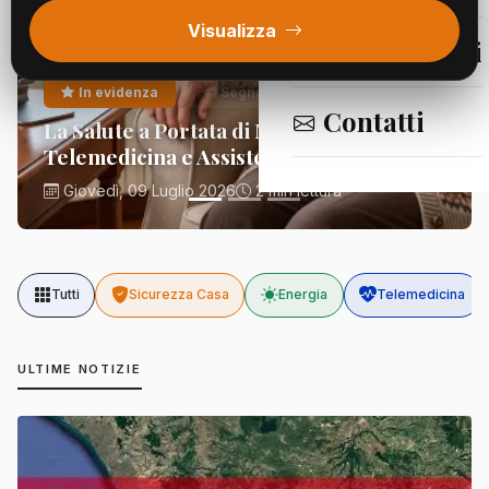
Visualizza
Segnalazioni
In evidenza
Segnalazioni
Contatti
La Salute a Portata di Mano:
Telemedicina e Assistenza Domiciliare
Giovedì, 09 Luglio 2026
2 min lettura
Tutti
Sicurezza Casa
Energia
Telemedicina
ULTIME NOTIZIE