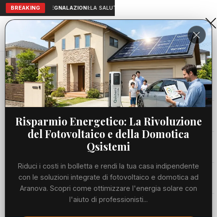
BREAKING
SEGNALAZIONI:
LA SALUTE A PORTATA DI MANO: TELEMEDICIN
Aranova • NET
PORTALE UTILE AL TERRITORIO
Home
Cronaca
Viabilità
Risparmio Energetico: La Rivoluzione
del Fotovoltaico e della Domotica
Utilità
Qsistemi
Riduci i costi in bolletta e rendi la tua casa indipendente
Meteo
con le soluzioni integrate di fotovoltaico e domotica ad
Aranova. Scopri come ottimizzare l'energia solare con
Precedente
Suc
l'aiuto di professionisti...
Eventi