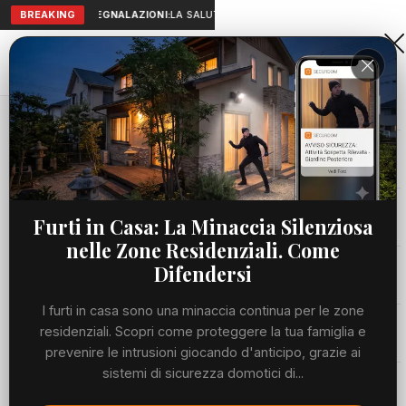
BREAKING
SEGNALAZIONI:
LA SALUTE A PORTATA DI MANO: TELEMEDICIN
Aranova • NET
PORTALE UTILE AL TERRITORIO
Home
Cronaca
Cronaca
1117 articoli pubblicati
Viabilità
Furti in Casa: La Minaccia Silenziosa
nelle Zone Residenziali. Come
Utilità
Difendersi
I furti in casa sono una minaccia continua per le zone
Meteo
residenziali. Scopri come proteggere la tua famiglia e
prevenire le intrusioni giocando d'anticipo, grazie ai
sistemi di sicurezza domotici di...
Fonte: Canale 10
Eventi