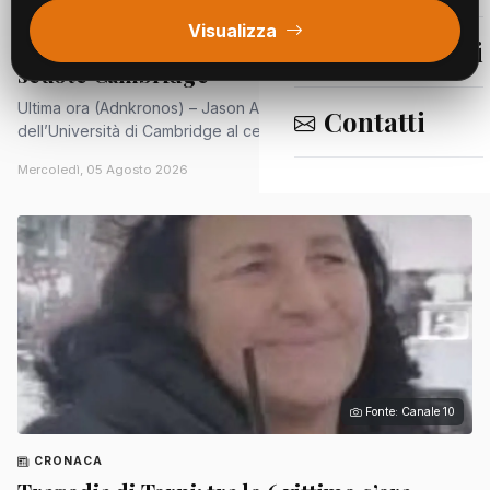
CRONACA
Visualizza
Il prof dei record si dimette, il caso Arday
Segnalazioni
scuote Cambridge
Ultima ora (Adnkronos) – Jason Arday, 41enne professore
Contatti
dell’Università di Cambridge al centro di un caso per i...
Mercoledì, 05 Agosto 2026
Fonte: Canale 10
CRONACA