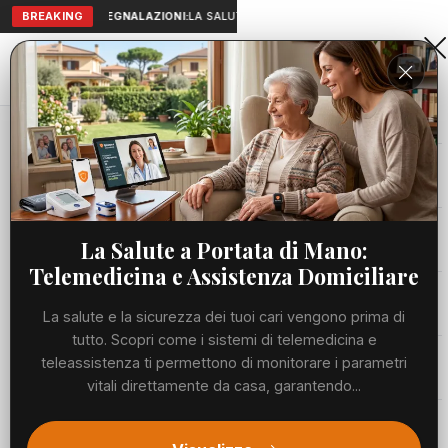
BREAKING
SEGNALAZIONI:
LA SALUTE A PORTATA DI MANO: TELEMEDICIN
Aranova • NET
PORTALE UTILE AL TERRITORIO
Home
Segnalazioni
Cronaca
4 articoli pubblicati
Viabilità
La Salute a Portata di Mano:
Telemedicina e Assistenza Domiciliare
Utilità
La salute e la sicurezza dei tuoi cari vengono prima di
tutto. Scopri come i sistemi di telemedicina e
Meteo
teleassistenza ti permettono di monitorare i parametri
vitali direttamente da casa, garantendo...
Eventi