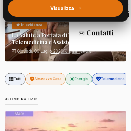
Visualizza
Segnalazioni
In evidenza
Segnalazioni
Contatti
La Salute a Portata di Mano:
Telemedicina e Assistenza Domiciliare
Giovedì, 09 Luglio 2026
2 min lettura
Tutti
Sicurezza Casa
Energia
Telemedicina
ULTIME NOTIZIE