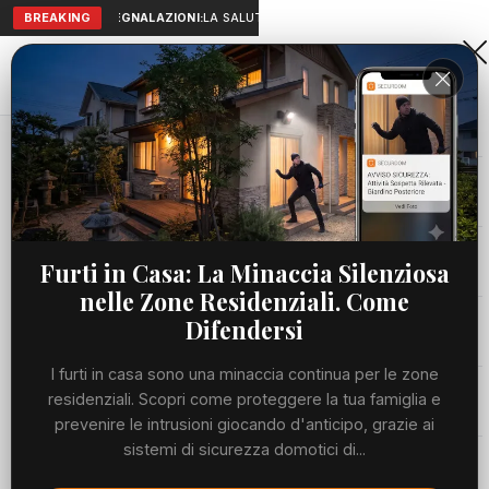
BREAKING
SEGNALAZIONI:
LA SALUTE A PORTATA DI MANO: TELEMEDICIN
Aranova • NET
PORTALE UTILE AL TERRITORIO
Home
Cronaca
Viabilità
Furti in Casa: La Minaccia Silenziosa
nelle Zone Residenziali. Come
Utilità
Difendersi
I furti in casa sono una minaccia continua per le zone
Meteo
residenziali. Scopri come proteggere la tua famiglia e
prevenire le intrusioni giocando d'anticipo, grazie ai
Precedente
Suc
sistemi di sicurezza domotici di...
Eventi