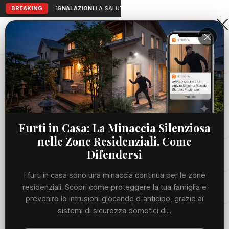
BREAKING
SEGNALAZIONI:
LA SALUTE A PORTATA DI MANO: TELEMEDICIN
Aranova • NET
PORTALE UTILE AL TERRITORIO
Home
Cronaca
Viabilità
Furti in Casa: La Minaccia Silenziosa
nelle Zone Residenziali. Come
Utilità
Difendersi
I furti in casa sono una minaccia continua per le zone
Meteo
residenziali. Scopri come proteggere la tua famiglia e
prevenire le intrusioni giocando d'anticipo, grazie ai
Precedente
Suc
sistemi di sicurezza domotici di...
Eventi