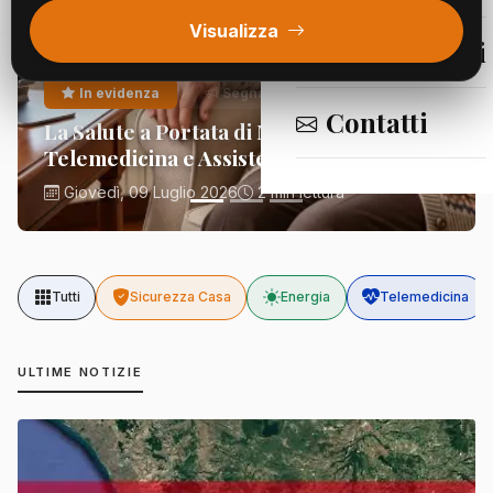
Visualizza
Segnalazioni
In evidenza
Segnalazioni
Contatti
La Salute a Portata di Mano:
Telemedicina e Assistenza Domiciliare
Giovedì, 09 Luglio 2026
2 min lettura
Tutti
Sicurezza Casa
Energia
Telemedicina
ULTIME NOTIZIE