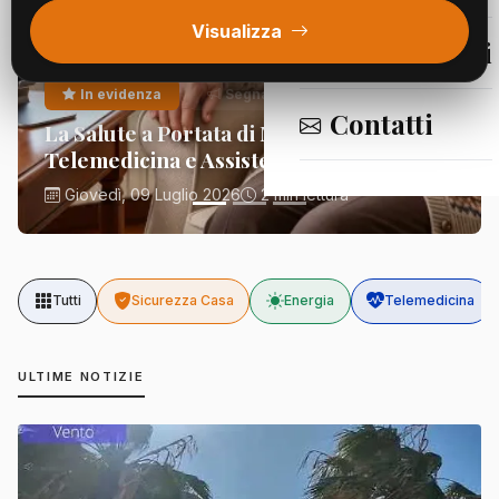
Visualizza
Segnalazioni
In evidenza
Segnalazioni
Contatti
La Salute a Portata di Mano:
Telemedicina e Assistenza Domiciliare
Giovedì, 09 Luglio 2026
2 min lettura
Tutti
Sicurezza Casa
Energia
Telemedicina
ULTIME NOTIZIE