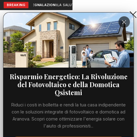
BREAKING
SEGNALAZIONI:
LA SALUTE A PORTATA DI MANO: TELEMEDICIN
Aranova • NET
PORTALE UTILE AL TERRITORIO
Home
Cronaca
Viabilità
Risparmio Energetico: La Rivoluzione
del Fotovoltaico e della Domotica
Utilità
Qsistemi
Riduci i costi in bolletta e rendi la tua casa indipendente
Meteo
con le soluzioni integrate di fotovoltaico e domotica ad
Aranova. Scopri come ottimizzare l'energia solare con
Precedente
Suc
l'aiuto di professionisti...
Eventi