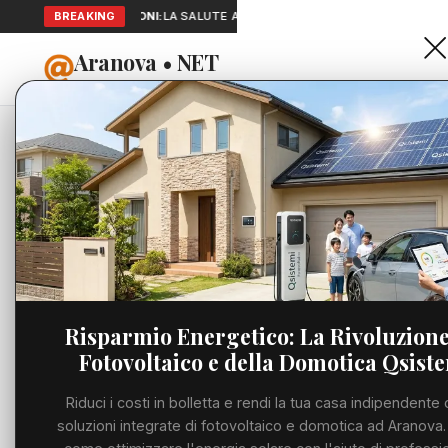
SEGNALAZIONI:
BREAKING
LA SALUTE A PORTATA DI MANO: TELEMEDICINA E 
Aranova • NET
HOME
PORTALE UTILE AL TERRITORIO
Home
Cronaca
Viabilità
Utilità
Risparmio Energetico: La Rivoluzione
Fotovoltaico e della Domotica Qsist
Meteo
Riduci i costi in bolletta e rendi la tua casa indipendente 
Precedente
Eventi
soluzioni integrate di fotovoltaico e domotica ad Aranova.