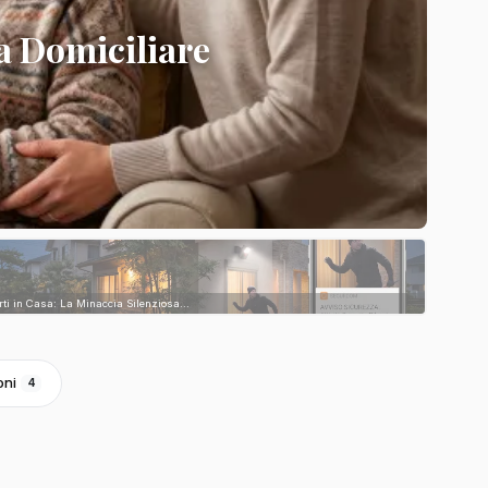
a Domiciliare
rti in Casa: La Minaccia Silenziosa...
oni
4