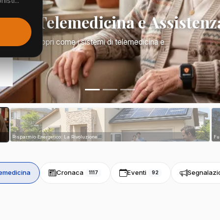
isti...
Mano: Telemedicina e Assistenz
a di tutto. Scopri come i sistemi di telemedicina e
tri...
Risparmio Energetico: La Rivoluzione...
Fu
emedicina
Cronaca
Eventi
Segnalazi
1117
92