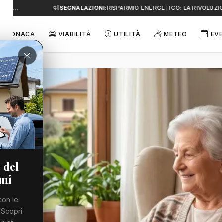
A…
SEGNALAZIONI:
RISPARMIO ENERGETICO: LA RIVOLUZIONE
CRONACA
VIABILITÀ
UTILITÀ
METEO
EV
 del
emi
con le
 Scopri