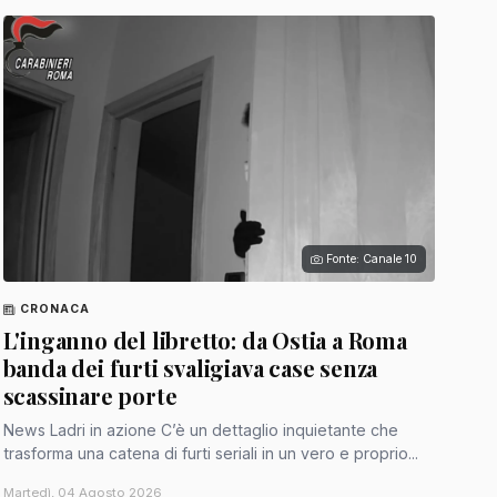
Fonte: Canale 10
CRONACA
L'inganno del libretto: da Ostia a Roma
banda dei furti svaligiava case senza
scassinare porte
News Ladri in azione C’è un dettaglio inquietante che
trasforma una catena di furti seriali in un vero e proprio...
Martedì, 04 Agosto 2026