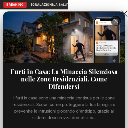
BREAKING
SEGNALAZIONI:
LA SALUTE A PORTATA DI MANO: TELEMEDICIN
Aranova • NET
PORTALE UTILE AL TERRITORIO
Home
Cronaca
Viabilità
Furti in Casa: La Minaccia Silenziosa
nelle Zone Residenziali. Come
Utilità
Difendersi
I furti in casa sono una minaccia continua per le zone
Meteo
residenziali. Scopri come proteggere la tua famiglia e
prevenire le intrusioni giocando d'anticipo, grazie ai
Precedente
Suc
sistemi di sicurezza domotici di...
Eventi