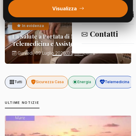
Visualizza
Segnalazioni
In evidenza
Segnalazioni
Contatti
La Salute a Portata di Mano:
Telemedicina e Assistenza Domiciliare
Giovedì, 09 Luglio 2026
2 min lettura
Tutti
Sicurezza Casa
Energia
Telemedicina
ULTIME NOTIZIE