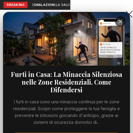
BREAKING
SEGNALAZIONI:
LA SALUTE A PORTATA DI MANO: TELEMEDICIN
Aranova • NET
PORTALE UTILE AL TERRITORIO
Home
Cronaca
Viabilità
Furti in Casa: La Minaccia Silenziosa
nelle Zone Residenziali. Come
Utilità
Difendersi
I furti in casa sono una minaccia continua per le zone
Meteo
residenziali. Scopri come proteggere la tua famiglia e
prevenire le intrusioni giocando d'anticipo, grazie ai
Precedente
Suc
sistemi di sicurezza domotici di...
Eventi