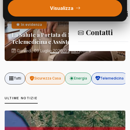
Visualizza
Segnalazioni
In evidenza
Segnalazioni
Contatti
La Salute a Portata di Mano:
Telemedicina e Assistenza Domiciliare
Giovedì, 09 Luglio 2026
2 min lettura
Tutti
Sicurezza Casa
Energia
Telemedicina
ULTIME NOTIZIE