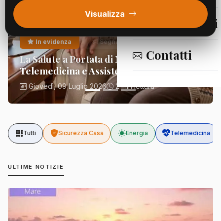
Visualizza
Segnalazioni
In evidenza
Segnalazioni
Contatti
La Salute a Portata di Mano:
Telemedicina e Assistenza Domiciliare
Giovedì, 09 Luglio 2026
2 min lettura
Tutti
Sicurezza Casa
Energia
Telemedicina
ULTIME NOTIZIE