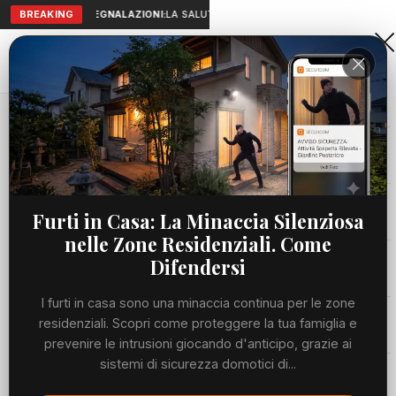
BREAKING
SEGNALAZIONI:
LA SALUTE A PORTATA DI MANO: TELEMEDICIN
Aranova • NET
PORTALE UTILE AL TERRITORIO
Home
Cronaca
Viabilità
Furti in Casa: La Minaccia Silenziosa
nelle Zone Residenziali. Come
Utilità
Difendersi
I furti in casa sono una minaccia continua per le zone
Meteo
residenziali. Scopri come proteggere la tua famiglia e
prevenire le intrusioni giocando d'anticipo, grazie ai
Precedente
Suc
sistemi di sicurezza domotici di...
Eventi