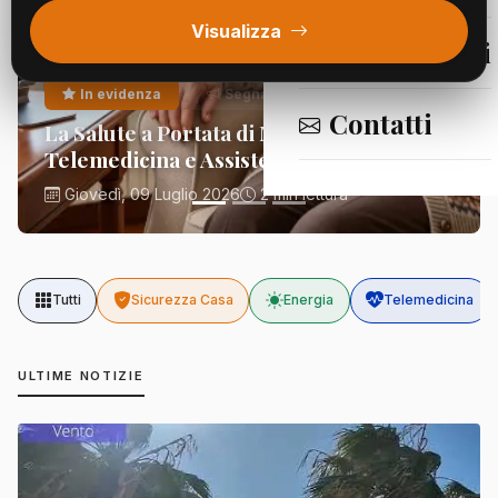
Visualizza
Segnalazioni
In evidenza
Segnalazioni
Contatti
La Salute a Portata di Mano:
Telemedicina e Assistenza Domiciliare
Giovedì, 09 Luglio 2026
2 min lettura
Tutti
Sicurezza Casa
Energia
Telemedicina
ULTIME NOTIZIE