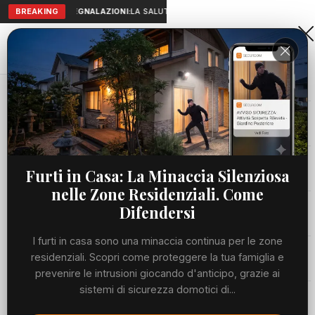
BREAKING
SEGNALAZIONI:
LA SALUTE A PORTATA DI MANO: TELEMEDICIN
Aranova • NET
PORTALE UTILE AL TERRITORIO
Home
Cronaca
Viabilità
Furti in Casa: La Minaccia Silenziosa
nelle Zone Residenziali. Come
Utilità
Difendersi
I furti in casa sono una minaccia continua per le zone
Meteo
residenziali. Scopri come proteggere la tua famiglia e
prevenire le intrusioni giocando d'anticipo, grazie ai
Precedente
Suc
sistemi di sicurezza domotici di...
Eventi