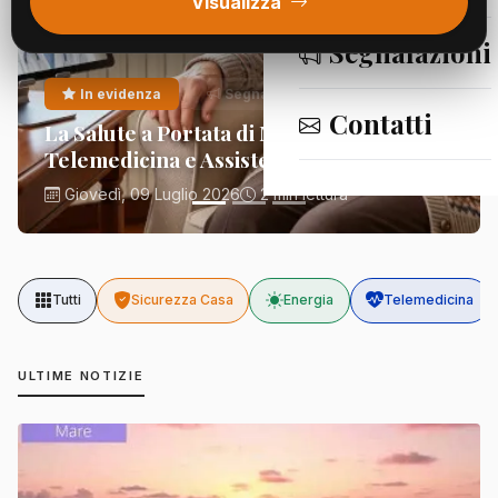
Visualizza
Segnalazioni
In evidenza
Segnalazioni
Contatti
La Salute a Portata di Mano:
Telemedicina e Assistenza Domiciliare
Giovedì, 09 Luglio 2026
2 min lettura
Tutti
Sicurezza Casa
Energia
Telemedicina
ULTIME NOTIZIE