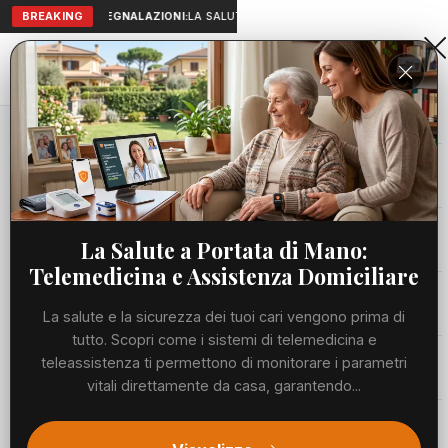
BREAKING
SEGNALAZIONI:
LA SALUTE A PORTATA DI MANO: TELEMEDICIN
Aranova • NET
PORTALE UTILE AL TERRITORIO
Home
Cronaca
Viabilità
La Salute a Portata di Mano:
Telemedicina e Assistenza Domiciliare
Utilità
La salute e la sicurezza dei tuoi cari vengono prima di
tutto. Scopri come i sistemi di telemedicina e
Meteo
teleassistenza ti permettono di monitorare i parametri
vitali direttamente da casa, garantendo...
Precedente
Suc
Eventi