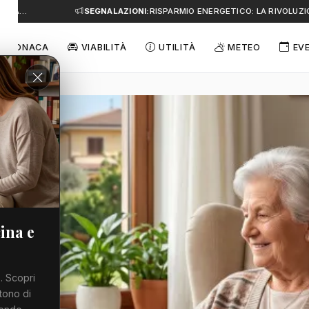
 A…
SEGNALAZIONI:
RISPARMIO ENERGETICO: LA RIVOLUZION
CRONACA
VIABILITÀ
UTILITÀ
METEO
EV
ina e
. Scopri
tono di