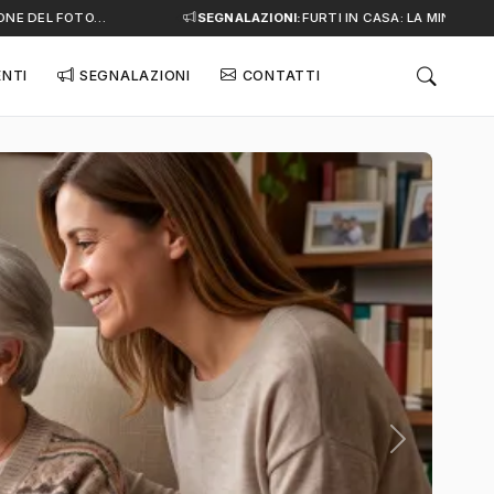
E DEL FOTO…
SEGNALAZIONI:
FURTI IN CASA: LA MINACCIA SI
ENTI
SEGNALAZIONI
CONTATTI
Successivo