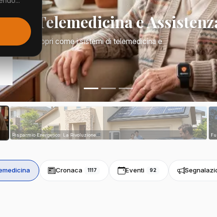
endo...
Mano: Telemedicina e Assistenz
a di tutto. Scopri come i sistemi di telemedicina e
tri...
Risparmio Energetico: La Rivoluzione...
Fu
emedicina
Cronaca
Eventi
Segnalazi
1117
92