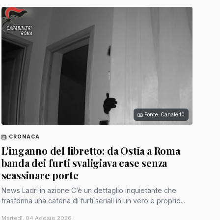
Fonte: Canale 10
CRONACA
L'inganno del libretto: da Ostia a Roma
banda dei furti svaligiava case senza
scassinare porte
News Ladri in azione C’è un dettaglio inquietante che
trasforma una catena di furti seriali in un vero e proprio...
Martedì, 04 Agosto 2026