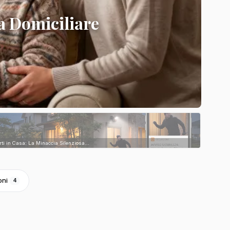
a Domiciliare
rti in Casa: La Minaccia Silenziosa...
oni
4