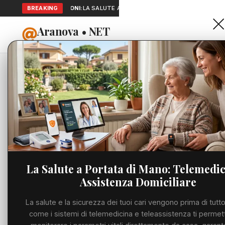
SEGNALAZIONI:
BREAKING
LA SALUTE A PORTATA DI MANO: TELEMEDICINA E
Aranova • NET
HOME
PORTALE UTILE AL TERRITORIO
Home
Cronaca
Viabilità
Utilità
La Salute a Portata di Mano: Telemedic
Assistenza Domiciliare
Meteo
La salute e la sicurezza dei tuoi cari vengono prima di tutto
Precedente
Eventi
come i sistemi di telemedicina e teleassistenza ti permet