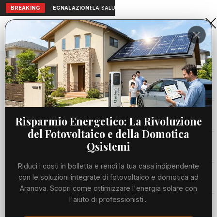
BREAKING
SEGNALAZIONI:
LA SALUTE A PORTATA DI MANO: TELEMEDICI
Aranova • NET
PORTALE UTILE AL TERRITORIO
Home
Cronaca
"Ho visto la musica": a Cerveteri Lorenzo...
Cronaca
CRONACA
"Ho visto la musica": a Cerveteri
Viabilità
Risparmio Energetico: La Rivoluzione
Lorenzo Flaherty racconta Ennio
del Fotovoltaico e della Domotica
Morricone
Utilità
Qsistemi
MERCOLEDÌ, 08 LUGLIO 2026
46 LETTURE
Riduci i costi in bolletta e rendi la tua casa indipendente
1 MIN DI LETTURA
Meteo
con le soluzioni integrate di fotovoltaico e domotica ad
Aranova. Scopri come ottimizzare l'energia solare con
l'aiuto di professionisti...
Eventi