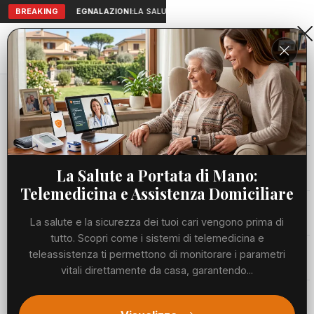
BREAKING
SEGNALAZIONI:
LA SALUTE A PORTATA DI MANO: TELEMEDICI
Aranova • NET
PORTALE UTILE AL TERRITORIO
Home
Cronaca
Centri migranti in Albania, verso l'ok della...
Cronaca
CRONACA
Centri migranti in Albania, verso
Viabilità
La Salute a Portata di Mano:
l'ok della Corte UE ma a una
Telemedicina e Assistenza Domiciliare
condizione: "Garantire i diritti"
Utilità
La salute e la sicurezza dei tuoi cari vengono prima di
GIOVEDÌ, 11 GIUGNO 2026
54 LETTURE
1 MIN DI LETTURA
tutto. Scopri come i sistemi di telemedicina e
Meteo
teleassistenza ti permettono di monitorare i parametri
vitali direttamente da casa, garantendo...
Eventi