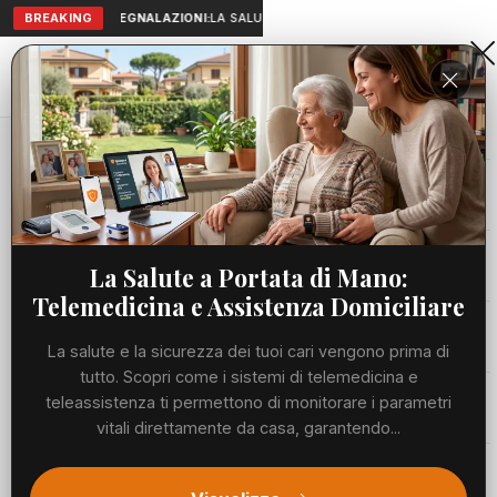
BREAKING
SEGNALAZIONI:
LA SALUTE A PORTATA DI MANO: TELEMEDICIN
Aranova • NET
PORTALE UTILE AL TERRITORIO
Home
Eventi
A Fregene, da giovedì 25 giugno e per tutti i...
Cronaca
EVENTI
A Fregene, da giovedì 25 giugno e
Viabilità
La Salute a Portata di Mano:
per tutti i giovedì estivi, arriva il
Telemedicina e Assistenza Domiciliare
mercatino serale promosso dall’
Utilità
La salute e la sicurezza dei tuoi cari vengono prima di
Organizzazione Il Mercante in
tutto. Scopri come i sistemi di telemedicina e
Fiera.
Meteo
teleassistenza ti permettono di monitorare i parametri
vitali direttamente da casa, garantendo...
GIOVEDÌ, 25 GIUGNO 2026
198 LETTURE
1 MIN DI LETTURA
Eventi