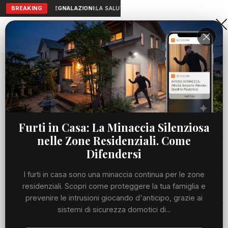
BREAKING
SEGNALAZIONI:
LA SALUTE A PORTATA DI MANO: TELEMEDICIN
Aranova • NET
PORTALE UTILE AL TERRITORIO
Home
Cronaca
Viabilità
Furti in Casa: La Minaccia Silenziosa
nelle Zone Residenziali. Come
Utilità
Difendersi
I furti in casa sono una minaccia continua per le zone
Meteo
residenziali. Scopri come proteggere la tua famiglia e
prevenire le intrusioni giocando d'anticipo, grazie ai
Precedente
Suc
sistemi di sicurezza domotici di...
Eventi