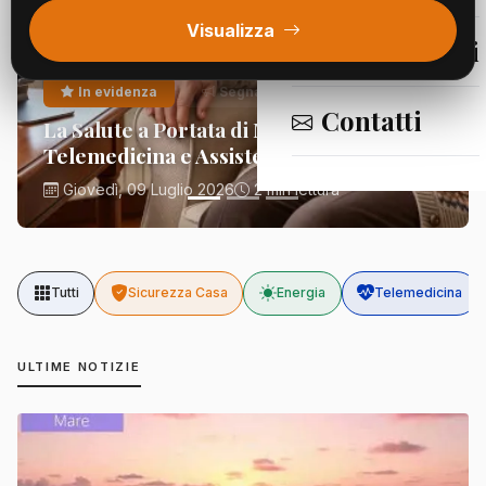
Visualizza
Segnalazioni
In evidenza
Segnalazioni
Contatti
La Salute a Portata di Mano:
Telemedicina e Assistenza Domiciliare
Giovedì, 09 Luglio 2026
2 min lettura
Tutti
Sicurezza Casa
Energia
Telemedicina
ULTIME NOTIZIE