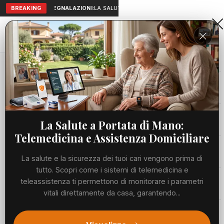
BREAKING
SEGNALAZIONI:
LA SALUTE A PORTATA DI MANO: TELEMEDICIN
Aranova • NET
PORTALE UTILE AL TERRITORIO
Home
Cronaca
Viabilità
La Salute a Portata di Mano:
Telemedicina e Assistenza Domiciliare
Utilità
La salute e la sicurezza dei tuoi cari vengono prima di
tutto. Scopri come i sistemi di telemedicina e
Meteo
teleassistenza ti permettono di monitorare i parametri
vitali direttamente da casa, garantendo...
Precedente
Suc
Eventi