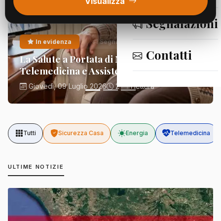
Visualizza
Segnalazioni
In evidenza
Segnalazioni
Contatti
La Salute a Portata di Mano:
Telemedicina e Assistenza Domiciliare
Giovedì, 09 Luglio 2026
2 min lettura
Tutti
Sicurezza Casa
Energia
Telemedicina
ULTIME NOTIZIE