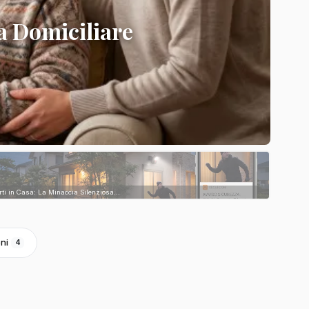
a Domiciliare
rti in Casa: La Minaccia Silenziosa...
ni
4