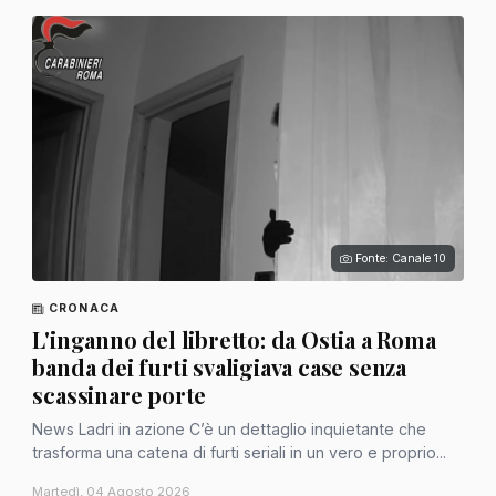
Fonte: Canale 10
CRONACA
L'inganno del libretto: da Ostia a Roma
banda dei furti svaligiava case senza
scassinare porte
News Ladri in azione C’è un dettaglio inquietante che
trasforma una catena di furti seriali in un vero e proprio...
Martedì, 04 Agosto 2026