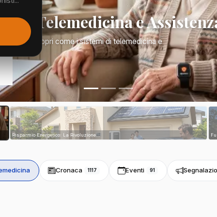
isti...
Mano: Telemedicina e Assistenz
a di tutto. Scopri come i sistemi di telemedicina e
tri...
Risparmio Energetico: La Rivoluzione...
Fu
emedicina
Cronaca
Eventi
Segnalazio
1117
91