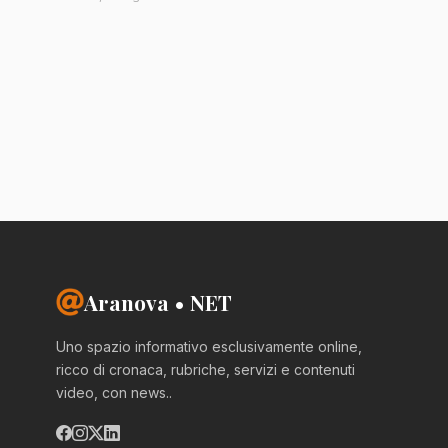
Aranova • NET
Uno spazio informativo esclusivamente online,
ricco di cronaca, rubriche, servizi e contenuti
video, con news..