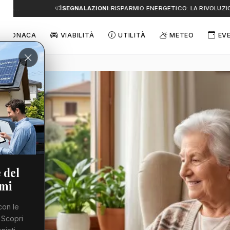
A…
SEGNALAZIONI:
RISPARMIO ENERGETICO: LA RIVOLUZIONE
CRONACA
VIABILITÀ
UTILITÀ
METEO
EV
 del
emi
con le
 Scopri