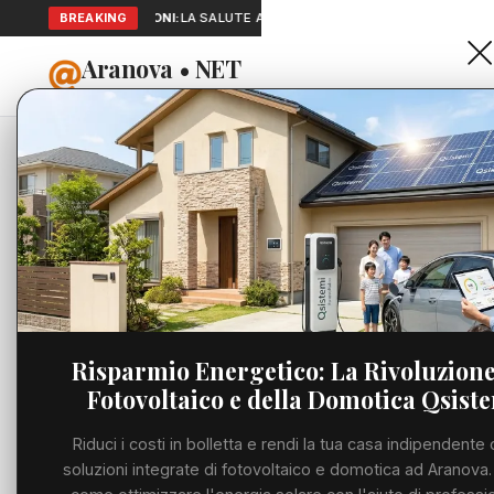
SEGNALAZIONI:
BREAKING
LA SALUTE A PORTATA DI MANO: TELEMEDICINA E 
Aranova • NET
HOME
PORTALE UTILE AL TERRITORIO
Home
Cronaca
Viabilità
Utilità
Risparmio Energetico: La Rivoluzione
Fotovoltaico e della Domotica Qsist
Meteo
Riduci i costi in bolletta e rendi la tua casa indipendente 
Precedente
Eventi
soluzioni integrate di fotovoltaico e domotica ad Aranova.