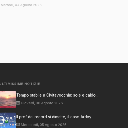
Martedì, 04 Agosto 2026
ULTIMISSIME NOTIZIE
Tempo stabile a Civitavecchia: sole e caldo...
Giovedì, 06 Agosto 2026
Il prof dei record si dimette, il caso Arday...
Mercoledì, 05 Agosto 2026