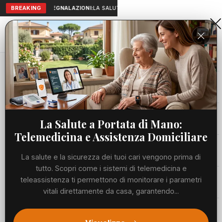
BREAKING
SEGNALAZIONI:
LA SALUTE A PORTATA DI MANO: TELEMEDICIN
Aranova • NET
PORTALE UTILE AL TERRITORIO
Home
Cronaca
Viabilità
La Salute a Portata di Mano:
Telemedicina e Assistenza Domiciliare
Utilità
La salute e la sicurezza dei tuoi cari vengono prima di
tutto. Scopri come i sistemi di telemedicina e
Meteo
teleassistenza ti permettono di monitorare i parametri
vitali direttamente da casa, garantendo...
Precedente
Suc
Eventi