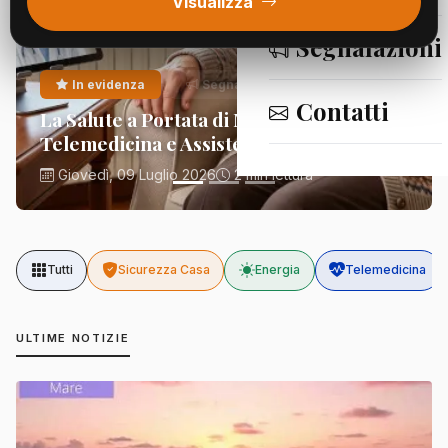
Visualizza
Segnalazioni
In evidenza
Segnalazioni
Contatti
La Salute a Portata di Mano:
Telemedicina e Assistenza Domiciliare
Giovedì, 09 Luglio 2026
2 min lettura
Tutti
Sicurezza Casa
Energia
Telemedicina
ULTIME NOTIZIE